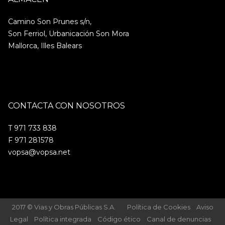
Camino Son Prunes s/n,
Son Ferriol, Urbanicación Son Mora
Mallorca, Illes Balears
CONTACTA CON NOSOTROS
T 971 733 838
F 971 281578
vopsa@vopsa.net
2017 © Vias y Obras Públicas S.A.
Política de Cookies
Aviso
Legal
Política integrada
Código ético
Canal de denuncias