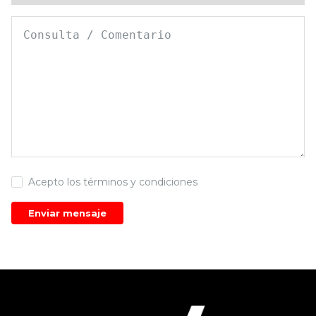
Home
Empresa
Servicios
Instalaciones Asociadas
Obras
Acepto los
términos y condiciones
Gestión Integral
Contacto