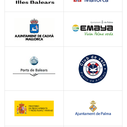
Empresa
Servicios
Instalaciones Asociadas
Obras
Gestión Integral
Contacto
ES