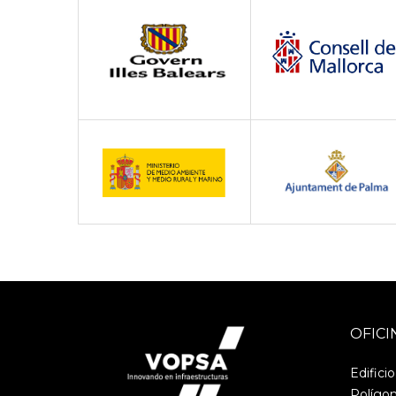
OFICI
Edifici
Polígon