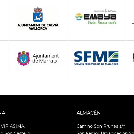
NA
ALMACÉN
o VIP ASIMA.
Camino Son Prunes s/n,
o Son Castelló
Son Ferriol, Urbanicación S