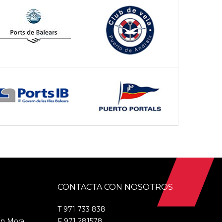
CONTACTA CON NOSOTROS
T 971 733 838
on Mora
F 971 281578