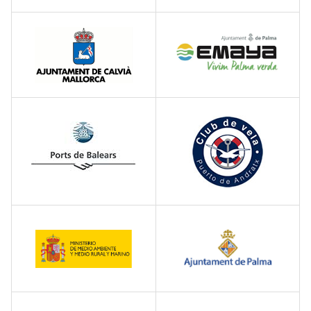
Empresa
Servicios
Instalaciones Asociadas
Obras
Gestión Integral
Contacto
ES